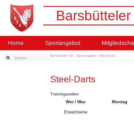
Barsbütteler
Home
Sportangebot
Mitgliedscha
Barsbütteler SV
>
Sportangebot
>
Steel-Darts
Steel-Darts
Trainingszeiten
Wer / Was
Montag
Erwachsene